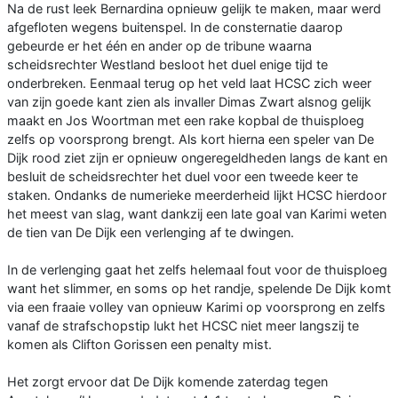
Na de rust leek Bernardina opnieuw gelijk te maken, maar werd
afgefloten wegens buitenspel. In de consternatie daarop
gebeurde er het één en ander op de tribune waarna
scheidsrechter Westland besloot het duel enige tijd te
onderbreken. Eenmaal terug op het veld laat HCSC zich weer
van zijn goede kant zien als invaller Dimas Zwart alsnog gelijk
maakt en Jos Woortman met een rake kopbal de thuisploeg
zelfs op voorsprong brengt. Als kort hierna een speler van De
Dijk rood ziet zijn er opnieuw ongeregeldheden langs de kant en
besluit de scheidsrechter het duel voor een tweede keer te
staken. Ondanks de numerieke meerderheid lijkt HCSC hierdoor
het meest van slag, want dankzij een late goal van Karimi weten
de tien van De Dijk een verlenging af te dwingen.
In de verlenging gaat het zelfs helemaal fout voor de thuisploeg
want het slimmer, en soms op het randje, spelende De Dijk komt
via een fraaie volley van opnieuw Karimi op voorsprong en zelfs
vanaf de strafschopstip lukt het HCSC niet meer langszij te
komen als Clifton Gorissen een penalty mist.
Het zorgt ervoor dat De Dijk komende zaterdag tegen