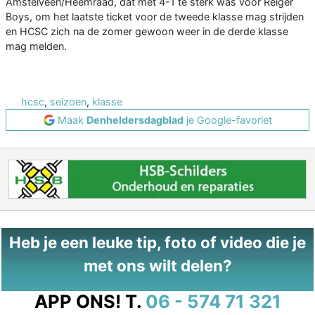
Amstelveen/Heemraad, dat met 4-1 te sterk was voor Reiger
Boys, om het laatste ticket voor de tweede klasse mag strijden
en HCSC zich na de zomer gewoon weer in de derde klasse
mag melden.
hcsc
,
seizoen
,
klasse
Maak
Denheldersdagblad
je Google-favoriet
Heb je een leuke tip, foto of video die je
met ons wilt delen?
APP ONS!
T.
06 - 574 71 321