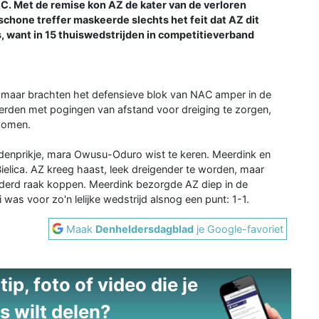
C. Met de remise kon AZ de kater van de verloren
chone treffer maskeerde slechts het feit dat AZ dit
is, want in 15 thuiswedstrijden in competitieverband
 maar brachten het defensieve blok van NAC amper in de
rden met pogingen van afstand voor dreiging te zorgen,
 komen.
denprikje, mara Owusu-Oduro wist te keren. Meerdink en
ielica. AZ kreeg haast, leek dreigender te worden, maar
nderd raak koppen. Meerdink bezorgde AZ diep in de
 was voor zo'n lelijke wedstrijd alsnog een punt: 1-1.
Maak
Denheldersdagblad
je Google-favoriet
ip, foto of video die je
s wilt delen?