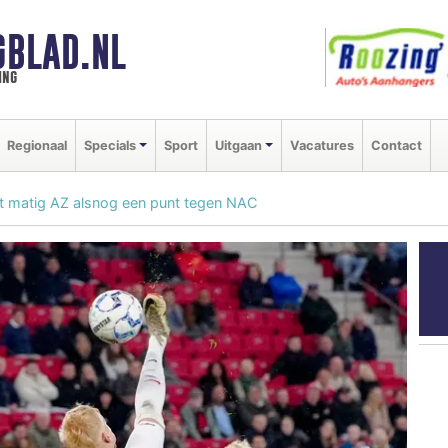
GBLAD.NL
ing
Regionaal
Specials
Sport
Uitgaan
Vacatures
Contact
 matig AZ alsnog een punt tegen NAC