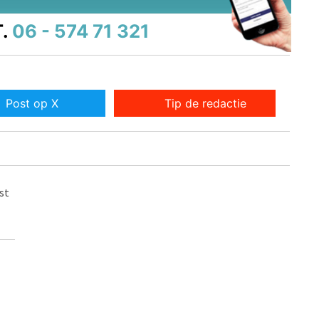
.
06 - 574 71 321
Post op X
Tip de redactie
st