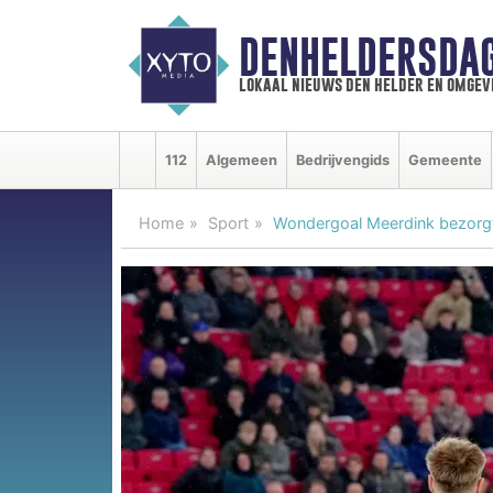
DENHELDERSDA
lokaal nieuws den helder en omgev
112
Algemeen
Bedrijvengids
Gemeente
Home
Sport
Wondergoal Meerdink bezorgt