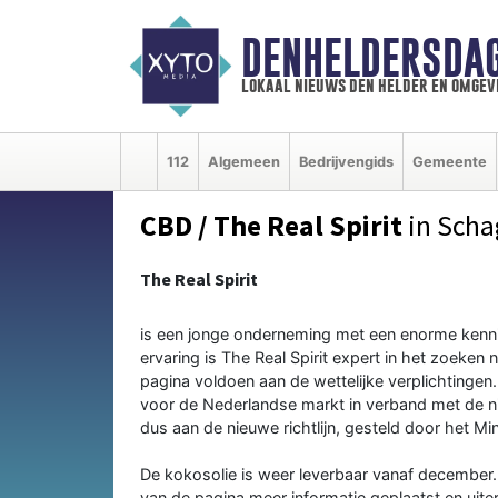
DENHELDERSDA
lokaal nieuws den helder en omgev
112
Algemeen
Bedrijvengids
Gemeente
CBD / The Real Spirit
in Sch
The Real Spirit
is een jonge onderneming met een enorme kennis
ervaring is The Real Spirit expert in het zoeken 
pagina voldoen aan de wettelijke verplichtinge
voor de Nederlandse markt in verband met de n
dus aan de nieuwe richtlijn, gesteld door het M
De kokosolie is weer leverbaar vanaf december.
van de pagina meer informatie geplaatst en uiter