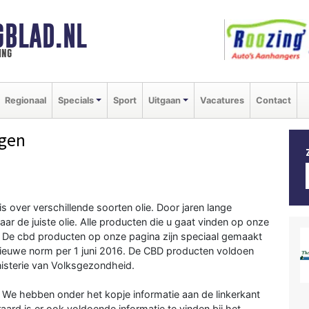
GBLAD.NL
ing
Regionaal
Specials
Sport
Uitgaan
Vacatures
Contact
agen
 over verschillende soorten olie. Door jaren lange
naar de juiste olie. Alle producten die u gaat vinden op onze
n. De cbd producten op onze pagina zijn speciaal gemaakt
ieuwe norm per 1 juni 2016. De CBD producten voldoen
inisterie van Volksgezondheid.
 We hebben onder het kopje informatie aan de linkerkant
aard is er ook voldoende informatie te vinden bij het