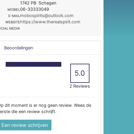
1742 PB Schagen
06-33333049
MOBIEL
mobospirits@outlook.com
E-MAIL
https://www.therealspirit.com
WEBSITE
OCIAL MEDIA
Beoordelingen
5
4
5.0
3
2
2 Reviews
p dit moment is er nog geen review. Wees de
erste die een review schrijft.
Een review schrijven