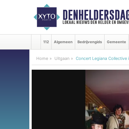
DENHELDERSDA
lokaal nieuws den helder en omgev
112
Algemeen
Bedrijvengids
Gemeente
Home
Uitgaan
Concert Legiana Collective 