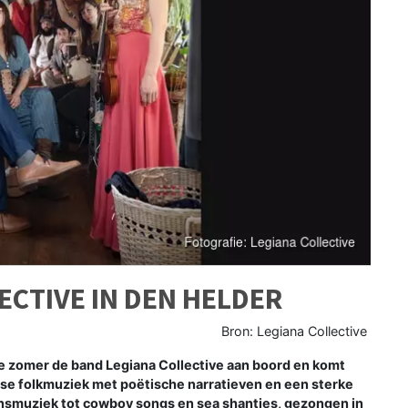
ECTIVE IN DEN HELDER
Bron: Legiana Collective
ze zomer de band Legiana Collective aan boord en komt
dse folkmuziek met poëtische narratieven en een sterke
ansmuziek tot cowboy songs en sea shanties, gezongen in