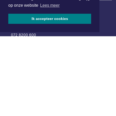
op onze website
Lees meer
Hoofdvestiging:
Ik accepteer cookies
van Benthuizenlaan 1
1701 BZ Heerhugowaard
072 8200 600
redactie@xyto.nl
www.xyto.nl
SOCIAL MEDIA
NIEUWSBRIEF AANMELDEN
Schrijf je in voor onze nieuwsbrief en krijg wekelijks een
samenvatting van alle gebeurtenissen uit jouw regio.
Aanmelden