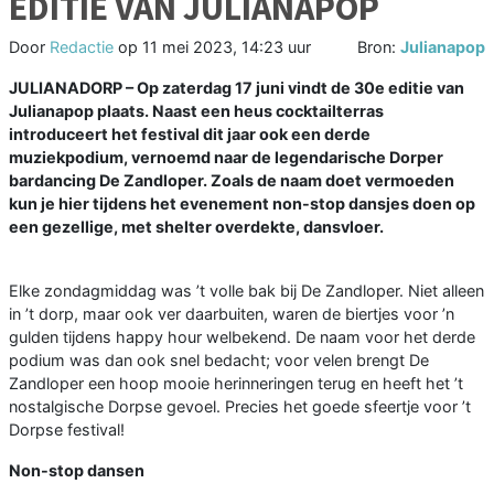
EDITIE VAN JULIANAPOP
Door
Redactie
op
11 mei 2023, 14:23 uur
Bron:
Julianapop
JULIANADORP – Op zaterdag 17 juni vindt de 30e editie van
Julianapop plaats. Naast een heus cocktailterras
introduceert het festival dit jaar ook een derde
muziekpodium, vernoemd naar de legendarische Dorper
bardancing De Zandloper. Zoals de naam doet vermoeden
kun je hier tijdens het evenement non-stop dansjes doen op
een gezellige, met shelter overdekte, dansvloer.
Elke zondagmiddag was ’t volle bak bij De Zandloper. Niet alleen
in ’t dorp, maar ook ver daarbuiten, waren de biertjes voor ’n
gulden tijdens happy hour welbekend. De naam voor het derde
podium was dan ook snel bedacht; voor velen brengt De
Zandloper een hoop mooie herinneringen terug en heeft het ’t
nostalgische Dorpse gevoel. Precies het goede sfeertje voor ’t
Dorpse festival!
Non-stop dansen