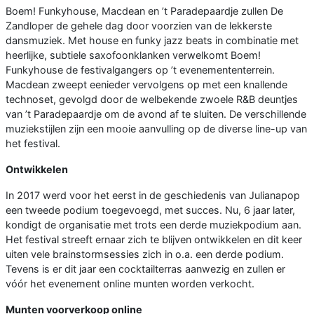
Boem! Funkyhouse, Macdean en ’t Paradepaardje zullen De
Zandloper de gehele dag door voorzien van de lekkerste
dansmuziek. Met house en funky jazz beats in combinatie met
heerlijke, subtiele saxofoonklanken verwelkomt Boem!
Funkyhouse de festivalgangers op ’t evenemententerrein.
Macdean zweept eenieder vervolgens op met een knallende
technoset, gevolgd door de welbekende zwoele R&B deuntjes
van ’t Paradepaardje om de avond af te sluiten. De verschillende
muziekstijlen zijn een mooie aanvulling op de diverse line-up van
het festival.
Ontwikkelen
In 2017 werd voor het eerst in de geschiedenis van Julianapop
een tweede podium toegevoegd, met succes. Nu, 6 jaar later,
kondigt de organisatie met trots een derde muziekpodium aan.
Het festival streeft ernaar zich te blijven ontwikkelen en dit keer
uiten vele brainstormsessies zich in o.a. een derde podium.
Tevens is er dit jaar een cocktailterras aanwezig en zullen er
vóór het evenement online munten worden verkocht.
Munten voorverkoop online