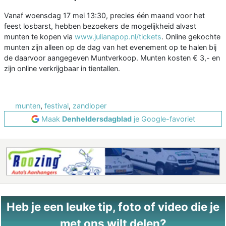
Vanaf woensdag 17 mei 13:30, precies één maand voor het
feest losbarst, hebben bezoekers de mogelijkheid alvast
munten te kopen via
www.julianapop.nl/tickets
. Online gekochte
munten zijn alleen op de dag van het evenement op te halen bij
de daarvoor aangegeven Muntverkoop. Munten kosten € 3,- en
zijn online verkrijgbaar in tientallen.
munten
,
festival
,
zandloper
Maak
Denheldersdagblad
je Google-favoriet
Heb je een leuke tip, foto of video die je
met ons wilt delen?