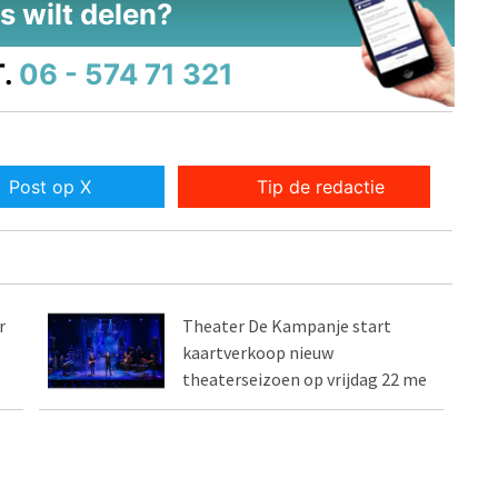
s wilt delen?
.
06 - 574 71 321
Post op X
Tip de redactie
r
Theater De Kampanje start
kaartverkoop nieuw
theaterseizoen op vrijdag 22 me