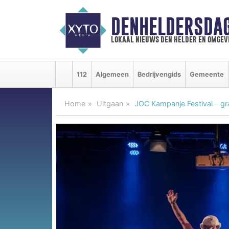
DENHELDERSDA
lokaal nieuws den helder en omgev
112
Algemeen
Bedrijvengids
Gemeente
Home
Uitgaan
JOC Kampanje Festival – gra