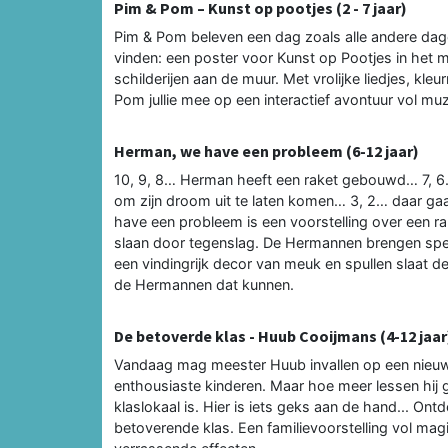
Pim & Pom – Kunst op pootjes (2 - 7 jaar)
Pim & Pom beleven een dag zoals alle andere dagen
vinden: een poster voor Kunst op Pootjes in het 
schilderijen aan de muur. Met vrolijke liedjes, kl
Pom jullie mee op een interactief avontuur vol mu
Herman, we have een probleem (6-12 jaar)
10, 9, 8… Herman heeft een raket gebouwd… 7, 
om zijn droom uit te laten komen… 3, 2… daar 
have een probleem is een voorstelling over een rak
slaan door tegenslag. De Hermannen brengen spekt
een vindingrijk decor van meuk en spullen slaat de
de Hermannen dat kunnen.
De betoverde klas - Huub Cooijmans (4-12 jaar
Vandaag mag meester Huub invallen op een nieuwe sc
enthousiaste kinderen. Maar hoe meer lessen hij g
klaslokaal is. Hier is iets geks aan de hand... 
betoverende klas. Een familievoorstelling vol mag