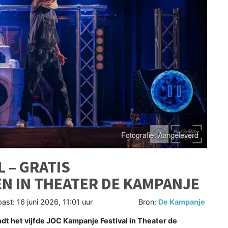
 – GRATIS
N IN THEATER DE KAMPANJE
past:
16 juni 2026, 11:01 uur
Bron:
De Kampanje
dt het vijfde JOC Kampanje Festival in Theater de