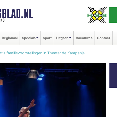
GBLAD.NL
ing
Regionaal
Specials
Sport
Uitgaan
Vacatures
Contact
tis familievoorstellingen in Theater de Kampanje