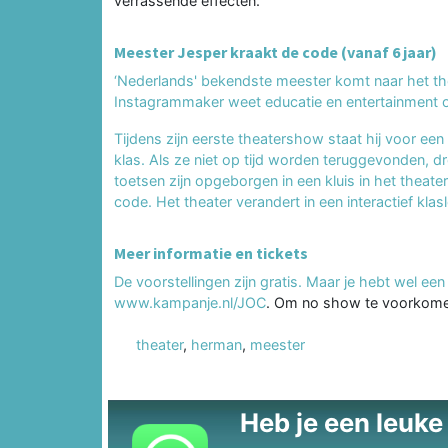
verrassende effecten.
Meester Jesper kraakt de code (vanaf 6 jaar)
‘Nederlands' bekendste meester komt naar het the
Instagrammaker weet educatie en entertainment o
Tijdens zijn eerste theatershow staat hij voor een 
klas. Als ze niet op tijd worden teruggevonden, drei
toetsen zijn opgeborgen in een kluis in het theate
code. Het theater verandert in een interactief klas
Meer informatie en tickets
De voorstellingen zijn gratis. Maar je hebt wel een 
www.kampanje.nl/JOC
. Om no show te voorkomen
theater
,
herman
,
meester
Heb je een leuke t