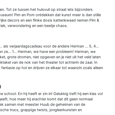
. Tot ze tussen het huisvuil op straat iets bijzonders
museum! Pim en Pom ontdekken dat kunst meer is dan stille
eurrijke decors en een flinke dosis kattenkwaad nemen Pim &
ziek, verwondering en een beetje chaos.
6… als verjaardagscadeau voor de andere Herman … 5, 4…
gaan ze… 1… Herman, we have een probleem! Herman, we
et, grote dromen, niet opgeven en je niet uit het veld laten
akel van de nok van het theater tot achterin de zaal. In
 fantasie op hol en drijven ze elkaar tot waanzin zoals alleen
)
hool. En hij heeft er zin in! Gelukkig treft hij een klas vol
eeft, hoe meer hij erachter komt dat dit geen normaal
Ontdek samen met meester Huub de geheimen van de
ische trucs, grappige twists, jongleerkunsten en