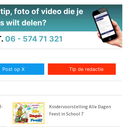
ip, foto of video die je
s wilt delen?
.
06 - 574 71 321
Post op X
Tip de redactie
M-
Kindervoorstelling Alle Dagen
Feest in School 7