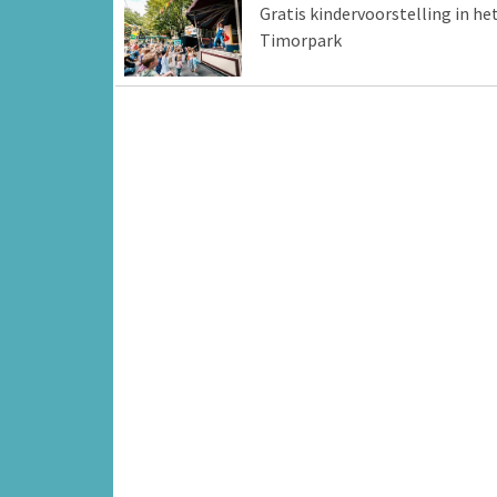
Gratis kindervoorstelling in he
Timorpark