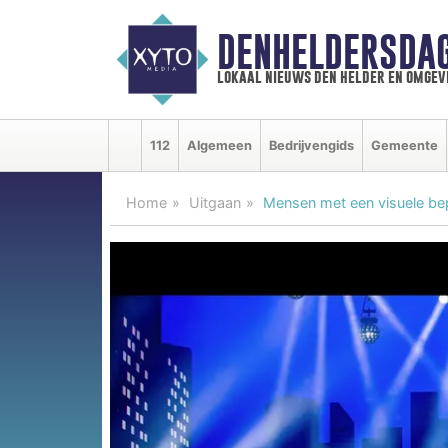
DENHELDERSDA
lokaal nieuws den helder en omgev
112
Algemeen
Bedrijvengids
Gemeente
Home
Uitgaan
Mensen met een visuele bep