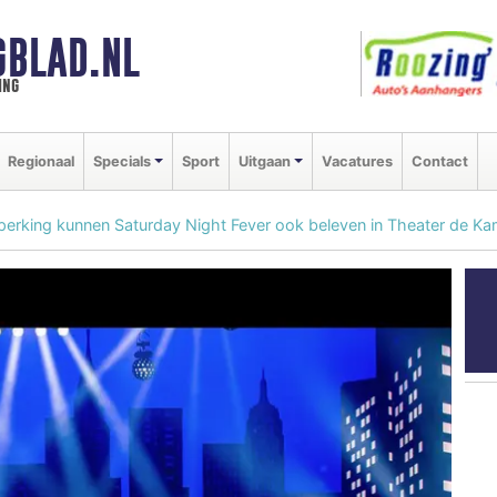
GBLAD.NL
ing
Regionaal
Specials
Sport
Uitgaan
Vacatures
Contact
erking kunnen Saturday Night Fever ook beleven in Theater de Ka