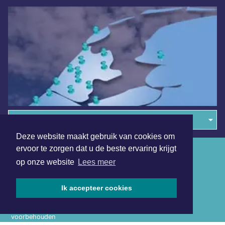
Overige dagbladen in de regio
Deze website maakt gebruik van cookies om
ervoor te zorgen dat u de beste ervaring krijgt
Algemene voorwaarden
op onze website
Lees meer
Disclaimer
Privacy Statement
Ik accepteer cookies
Copyright (c) 2026 | Denheldersdagblad.nl - Alle rechten
voorbehouden