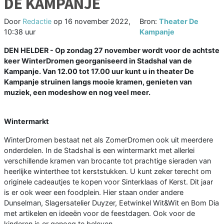
DE KAMPANJE
Door
Redactie
op
16 november 2022,
Bron:
Theater De
10:38 uur
Kampanje
DEN HELDER - Op zondag 27 november wordt voor de achtste
keer WinterDromen georganiseerd in Stadshal van de
Kampanje. Van 12.00 tot 17.00 uur kunt u in theater De
Kampanje struinen langs mooie kramen, genieten van
muziek, een modeshow en nog veel meer.
Wintermarkt
WinterDromen bestaat net als ZomerDromen ook uit meerdere
onderdelen. In de Stadshal is een wintermarkt met allerlei
verschillende kramen van brocante tot prachtige sieraden van
heerlijke winterthee tot kerststukken. U kunt zeker terecht om
originele cadeautjes te kopen voor Sinterklaas of Kerst. Dit jaar
is er ook weer een foodplein. Hier staan onder andere
Dunselman, Slagersatelier Duyzer, Eetwinkel Wit&Wit en Bom Dia
met artikelen en ideeën voor de feestdagen. Ook voor de
kinderen is er genoeg te beleven.