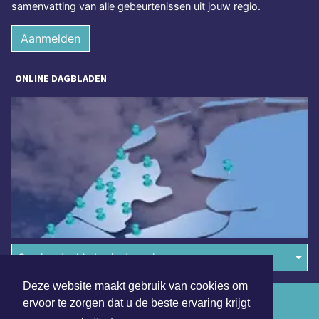
samenvatting van alle gebeurtenissen uit jouw regio.
Aanmelden
ONLINE DAGBLADEN
Overige dagbladen in de regio
Deze website maakt gebruik van cookies om
Algemene voorwaarden
ervoor te zorgen dat u de beste ervaring krijgt