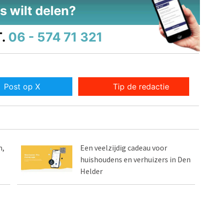
s wilt delen?
.
06 - 574 71 321
Post op X
Tip de redactie
n,
Een veelzijdig cadeau voor
huishoudens en verhuizers in Den
Helder