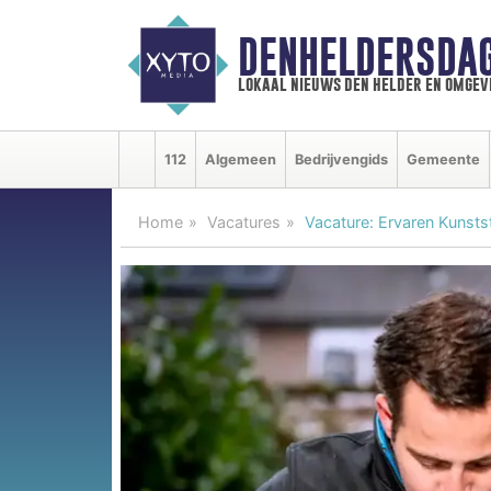
DENHELDERSDA
lokaal nieuws den helder en omgev
112
Algemeen
Bedrijvengids
Gemeente
Home
Vacatures
Vacature: Ervaren Kunsts