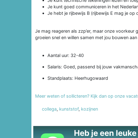
Je kunt technische tekeningen lezen en to
Je kunt goed communiceren in het Nederland
Je hebt je rijbewijs B (rijbewijs E mag je op
Je mag reageren als zzp’er, maar onze voorkeur gaa
groeien snel en willen samen met jou bouwen aa
Aantal uur: 32-40
Salaris: Goed, passend bij jouw vakmansc
Standplaats: Heerhugowaard
Meer weten of sollicteren? Kijk dan op onze vacat
collega
,
kunststof
,
kozijnen
Heb je een leuke t