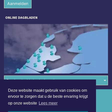
Aanmelden
ONLINE DAGBLADEN
Overige dagbladen in de regio
Deze website maakt gebruik van cookies om
Algemene voorwaarden
ervoor te zorgen dat u de beste ervaring krijgt
op onze website
Lees meer
Disclaimer