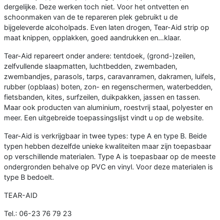
dergelijke. Deze werken toch niet. Voor het ontvetten en
schoonmaken van de te repareren plek gebruikt u de
bijgeleverde alcoholpads. Even laten drogen, Tear-Aid strip op
maat knippen, opplakken, goed aandrukken en…klaar.
Tear-Aid repareert onder andere: tentdoek, (grond-)zeilen,
zelfvullende slaapmatten, luchtbedden, zwembaden,
zwembandjes, parasols, tarps, caravanramen, dakramen, luifels,
rubber (opblaas) boten, zon- en regenschermen, waterbedden,
fietsbanden, kites, surfzeilen, duikpakken, jassen en tassen.
Maar ook producten van aluminium, roestvrij staal, polyester en
meer. Een uitgebreide toepassingslijst vindt u op de website.
Tear-Aid is verkrijgbaar in twee types: type A en type B. Beide
typen hebben dezelfde unieke kwaliteiten maar zijn toepasbaar
op verschillende materialen. Type A is toepasbaar op de meeste
ondergronden behalve op PVC en vinyl. Voor deze materialen is
type B bedoelt.
TEAR-AID
Tel.: 06-23 76 79 23