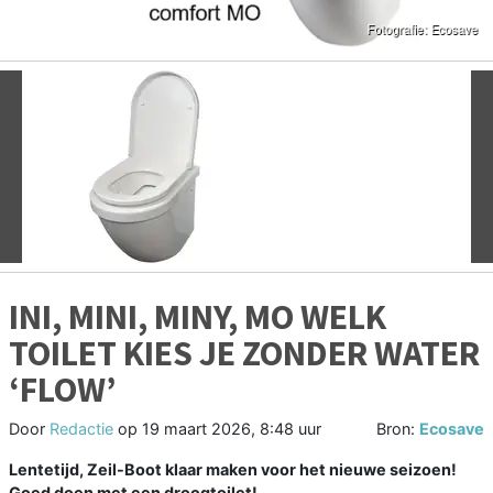
Vorige
V
INI, MINI, MINY, MO WELK
TOILET KIES JE ZONDER WATER
‘FLOW’
Door
Redactie
op
19 maart 2026, 8:48 uur
Bron:
Ecosave
Lentetijd, Zeil-Boot klaar maken voor het nieuwe seizoen!
Goed doen met een droogtoilet!