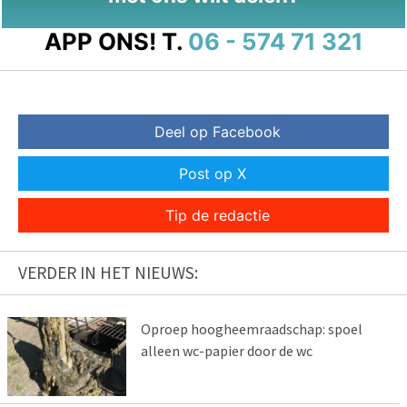
APP ONS!
T.
06 - 574 71 321
Deel op Facebook
Post op X
Tip de redactie
VERDER IN HET NIEUWS:
Oproep hoogheemraadschap: spoel
alleen wc-papier door de wc