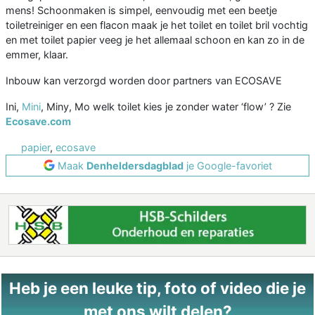
mens! Schoonmaken is simpel, eenvoudig met een beetje
toiletreiniger en een flacon maak je het toilet en toilet bril vochtig
en met toilet papier veeg je het allemaal schoon en kan zo in de
emmer, klaar.
Inbouw kan verzorgd worden door partners van ECOSAVE
Ini,
Mini
, Miny, Mo welk toilet kies je zonder water ‘flow’ ? Zie
Ecosave.com
papier
,
ecosave
Maak
Denheldersdagblad
je Google-favoriet
Heb je een leuke tip, foto of video die je
met ons wilt delen?