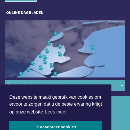
ONLINE DAGBLADEN
Overige dagbladen in de regio
Deze website maakt gebruik van cookies om
Algemene voorwaarden
ervoor te zorgen dat u de beste ervaring krijgt
op onze website
Lees meer
Disclaimer
Privacy Statement
Ik accepteer cookies