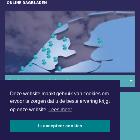
ONLINE DAGBLADEN
Overige dagbladen in de regio
Deze website maakt gebruik van cookies om
Algemene voorwaarden
ervoor te zorgen dat u de beste ervaring krijgt
op onze website
Lees meer
Disclaimer
Privacy Statement
Ik accepteer cookies
Copyright (c) 2026 | Denheldersdagblad.nl - Alle rechten