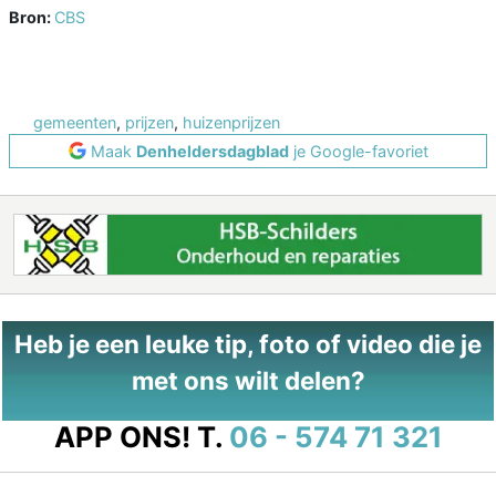
Bron:
CBS
gemeenten
,
prijzen
,
huizenprijzen
Maak
Denheldersdagblad
je Google-favoriet
Heb je een leuke tip, foto of video die je
met ons wilt delen?
APP ONS!
T.
06 - 574 71 321