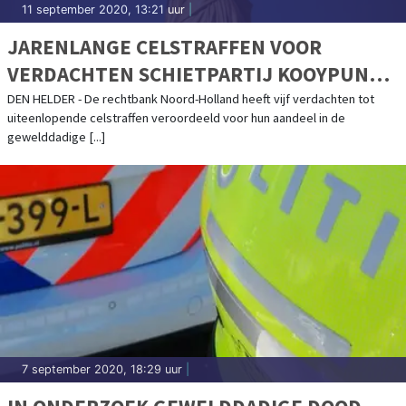
11 september 2020, 13:21 uur
|
JARENLANGE CELSTRAFFEN VOOR
VERDACHTEN SCHIETPARTIJ KOOYPUNT
DEN HELDER
DEN HELDER - De rechtbank Noord-Holland heeft vijf verdachten tot
uiteenlopende celstraffen veroordeeld voor hun aandeel in de
gewelddadige [...]
7 september 2020, 18:29 uur
|