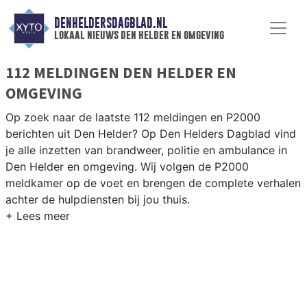
DENHELDERSDAGBLAD.NL
lokaal nieuws den helder en omgeving
112 MELDINGEN DEN HELDER EN
OMGEVING
Op zoek naar de laatste 112 meldingen en P2000
berichten uit Den Helder? Op Den Helders Dagblad vind
je alle inzetten van brandweer, politie en ambulance in
Den Helder en omgeving. Wij volgen de P2000
meldkamer op de voet en brengen de complete verhalen
achter de hulpdiensten bij jou thuis.
P2000 MELDINGEN DEN HELDER
Van incidenten op de Marsdiepstraat en de N9 tot
meldingen in Nieuw Den Helder, Julianadorp en rondom
de Marinehaven — onze redactie brengt het 112-nieuws.