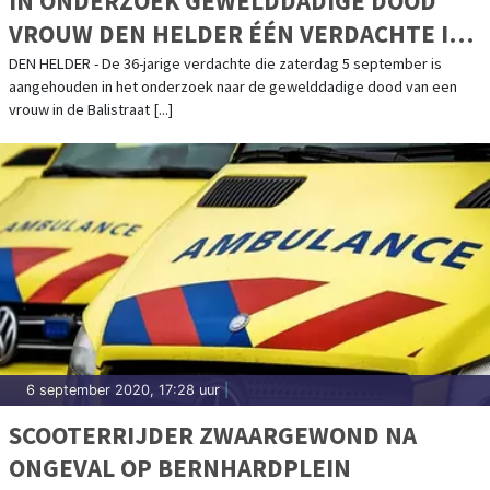
IN ONDERZOEK GEWELDDADIGE DOOD
VROUW DEN HELDER ÉÉN VERDACHTE IN
VRIJHEID GESTELD
DEN HELDER - De 36-jarige verdachte die zaterdag 5 september is
aangehouden in het onderzoek naar de gewelddadige dood van een
vrouw in de Balistraat [...]
6 september 2020, 17:28 uur
|
SCOOTERRIJDER ZWAARGEWOND NA
ONGEVAL OP BERNHARDPLEIN