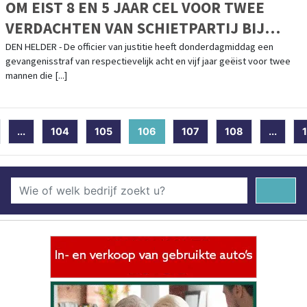
OM EIST 8 EN 5 JAAR CEL VOOR TWEE
VERDACHTEN VAN SCHIETPARTIJ BIJ
MCDONALD'S DEN HELDER
DEN HELDER - De officier van justitie heeft donderdagmiddag een
gevangenisstraf van respectievelijk acht en vijf jaar geëist voor twee
mannen die [...]
...
104
105
106
(current)
107
108
...