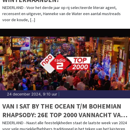
NEDERLAND - Voor het derde jaar op rij selecteerde literair agent,
recensent en uitgever, Hanneke van de Water een aantal mustreads
voor de koude, [...]
24 december 2024, 9:10 uur
|
VAN I SAT BY THE OCEAN T/M BOHEMIAN
RHAPSODY: 26E TOP 2000 VANNACHT VAN
START
NEDERLAND - Naast alle feestelijkheden staat de laatste week van 2024
voor vele muziekliefhebbers traditioneel in het teken van het luisteren