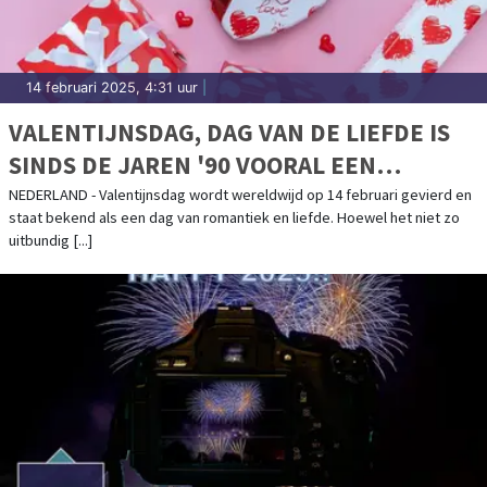
14 februari 2025, 4:31 uur
|
VALENTIJNSDAG, DAG VAN DE LIEFDE IS
SINDS DE JAREN '90 VOORAL EEN
COMMERCIEEL SUCCES
NEDERLAND - Valentijnsdag wordt wereldwijd op 14 februari gevierd en
staat bekend als een dag van romantiek en liefde. Hoewel het niet zo
uitbundig [...]