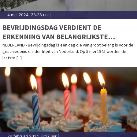
4 mei 2024, 23:28 uur
|
BEVRIJDINGSDAG VERDIENT DE
ERKENNING VAN BELANGRIJKSTE
FEESTDAG VAN HET JAAR
NEDERLAND - Bevrijdingsdag is een dag die van groot belang is voor de
geschiedenis en identiteit van Nederland. Op 5 mei 1945 werden de
laatste [...]
29 februari 2024, 8:27 uur
|