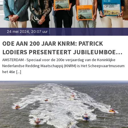
24 mei 2024, 20:07 uur
|
ODE AAN 200 JAAR KNRM: PATRICK
LODIERS PRESENTEERT JUBILEUMBOEK
EN ONTHULT UNIEKE POSTNL POSTZEGEL
AMSTERDAM - Speciaal voor de 200e verjaardag van de Koninklijke
Nederlandse Redding Maatschappij (KNRM) is Het Scheepvaartmuseum
VANUIT HET SCHEEPVAARTMUSEUM
het 46e [...]