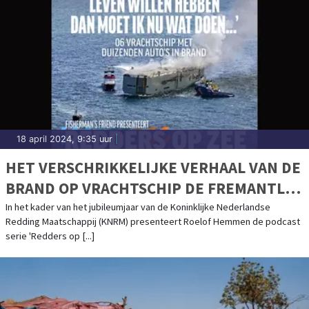
18 april 2024, 9:35 uur
|
HET VERSCHRIKKELIJKE VERHAAL VAN DE
BRAND OP VRACHTSCHIP DE FREMANTLE
HIGHWAY KOMT TOT LEVEN IN DE KNRM-
In het kader van het jubileumjaar van de Koninklijke Nederlandse
Redding Maatschappij (KNRM) presenteert Roelof Hemmen de podcast
PODCASTSERIE
serie 'Redders op [...]