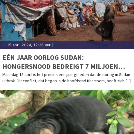
15 april 2024, 12:36 uur
|
EÉN JAAR OORLOG SUDAN:
HONGERSNOOD BEDREIGT 7 MILJOEN
MENSEN
Maandag 15 april is het precies een jaar geleden dat de oorlog in Sudan
uitbrak. Dit conflict, dat begon in de hoofdstad Khartoem, heeft zich [...]