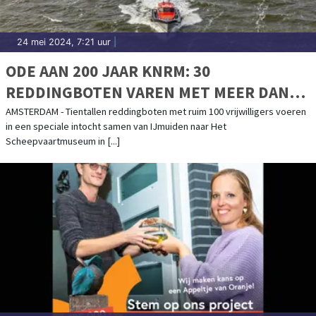
24 mei 2024, 7:21 uur
|
ODE AAN 200 JAAR KNRM: 30
REDDINGBOTEN VAREN MET MEER DAN
100 VRIJWILLIGERS VAN IJMUIDEN NAAR
AMSTERDAM - Tientallen reddingboten met ruim 100 vrijwilligers voeren
in een speciale intocht samen van IJmuiden naar Het
HET SCHEEPVAARTMUSEUM IN
Scheepvaartmuseum in [...]
AMSTERDAM