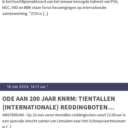
In het hoofdlijnenakkoord van het nieuwe beoogde kabinet van PVV,
NSC, VVD en BBB staan forse bezuinigingen op internationale
samenwerking. "ZOA is [...]
16 mei 2024, 14:11 uur
|
ODE AAN 200 JAAR KNRM: TIENTALLEN
(INTERNATIONALE) REDDINGBOTEN
VAREN OP 23 MEI VAN IJMUIDEN NAAR
AMSTERDAM - Op 23 mei varen tientallen reddingboten vanaf 12.00 uur in
een speciale intocht samen van IJmuiden naar Het Scheepvaartmuseum
HET SCHEEPVAARTMUSEUM IN
in [...]