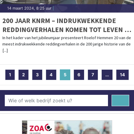
14 maart 2024, 8:25 uur
|
200 JAAR KNRM – INDRUKWEKKENDE
REDDINGVERHALEN KOMEN TOT LEVEN IN
PODCASTSERIE MET ROELOF HEMMEN
In het kader van het jubileumjaar presenteert Roelof Hemmen 20 van de
meest indrukwekkende reddingverhalen in de 200 jarige historie van de
[...]
1
2
3
4
5
(current)
6
7
...
14