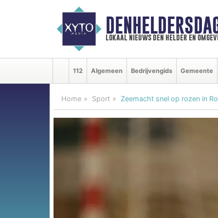
DENHELDERSDA
lokaal nieuws den helder en omgev
112
Algemeen
Bedrijvengids
Gemeente
Home
Sport
Zeemacht snel op rozen in R