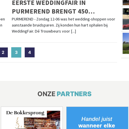
EERSTE WEDDINGFAIR IN
PURMEREND BRENGT 450
BEZOEKERS NAAR DE MARKTHAL
een
PURMEREND - Zondag 12-06 was het wedding-shoppen voor
en
aanstaande bruidsparen. Zij konden hun hart ophalen bij
WeddingFair. Dé Trouwbeurs voor [...]
2
3
(current)
4
ONZE
PARTNERS