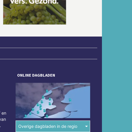
Volgende
ONLINE DAGBLADEN
f en
van
.
Overige dagbladen in de regio