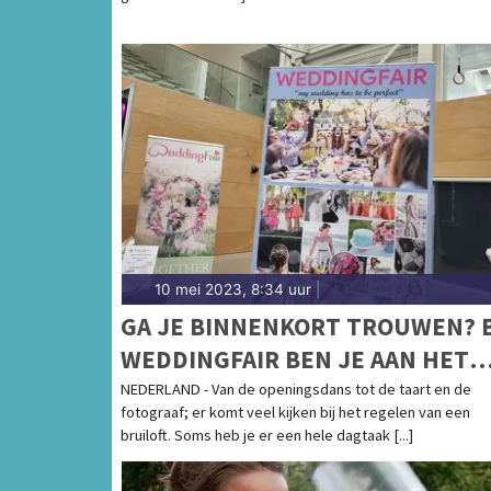
10 mei 2023, 8:34 uur
|
GA JE BINNENKORT TROUWEN? B
WEDDINGFAIR BEN JE AAN HET
JUISTE ADRES!
NEDERLAND - Van de openingsdans tot de taart en de
fotograaf; er komt veel kijken bij het regelen van een
bruiloft. Soms heb je er een hele dagtaak [...]