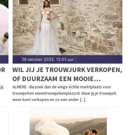
26 oktober 2022, 13:01 uur
|
OR
WIL JIJ JE TROUWJURK VERKOPEN,
OF DUURZAAM EEN MOOIE
BRUIDSJURK KOPEN?
ij
ALMERE - Bezoek dan de enige échte marktplaats voor
trouwjurken www.trouwjurkenplaza.nl. Waar jij je trouwjurk
weer kunt verkopen en zo een ander [...]