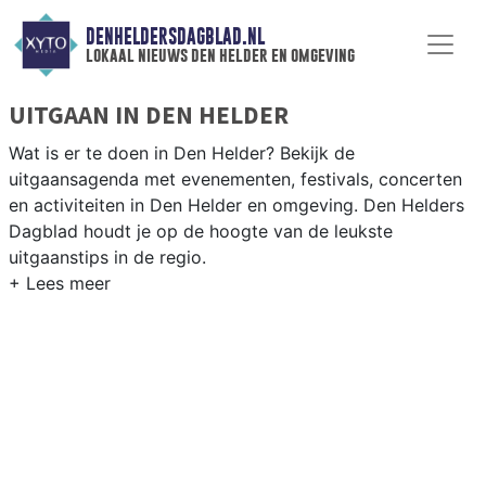
DENHELDERSDAGBLAD.NL
lokaal nieuws den helder en omgeving
UITGAAN IN DEN HELDER
Wat is er te doen in Den Helder? Bekijk de
uitgaansagenda met evenementen, festivals, concerten
en activiteiten in Den Helder en omgeving. Den Helders
Dagblad houdt je op de hoogte van de leukste
uitgaanstips in de regio.
EVENEMENTEN DEN HELDER
Van markten en culturele evenementen tot
muziekfestivals en culinaire events - ontdek het
complete uitgaansaanbod op denheldersdagblad.nl.