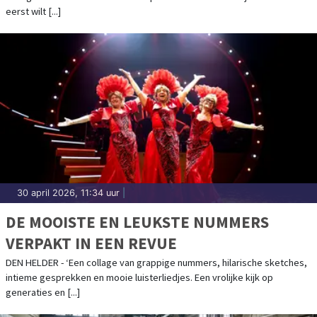
eerst wilt [...]
30 april 2026, 11:34 uur
|
DE MOOISTE EN LEUKSTE NUMMERS
VERPAKT IN EEN REVUE
DEN HELDER - ‘Een collage van grappige nummers, hilarische sketches,
intieme gesprekken en mooie luisterliedjes. Een vrolijke kijk op
generaties en [...]