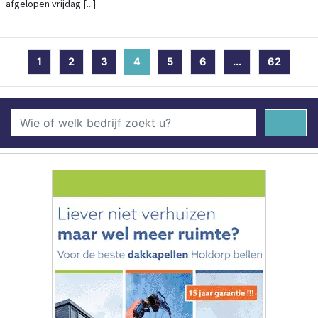
afgelopen vrijdag [...]
1
2
3
4
(current)
5
6
...
62