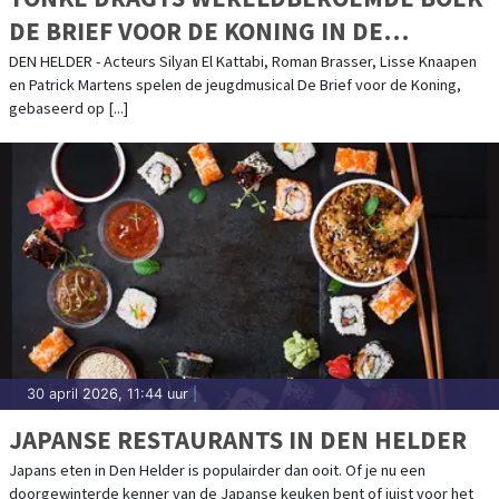
DE BRIEF VOOR DE KONING IN DE
THEATERS
DEN HELDER - Acteurs Silyan El Kattabi, Roman Brasser, Lisse Knaapen
en Patrick Martens spelen de jeugdmusical De Brief voor de Koning,
gebaseerd op [...]
30 april 2026, 11:44 uur
|
JAPANSE RESTAURANTS IN DEN HELDER
Japans eten in Den Helder is populairder dan ooit. Of je nu een
doorgewinterde kenner van de Japanse keuken bent of juist voor het