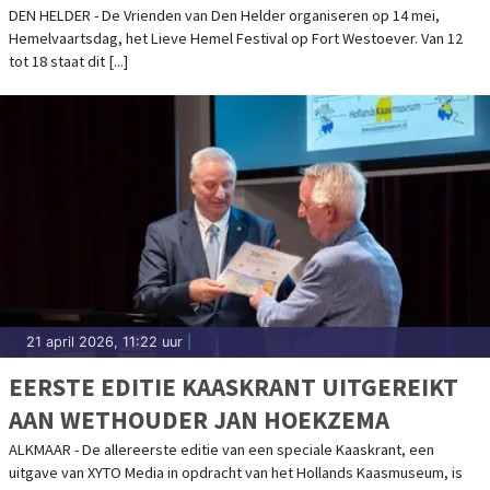
HEMEL FESTIVAL. KOM JE OOK?
DEN HELDER - De Vrienden van Den Helder organiseren op 14 mei,
Hemelvaartsdag, het Lieve Hemel Festival op Fort Westoever. Van 12
tot 18 staat dit [...]
21 april 2026, 11:22 uur
|
EERSTE EDITIE KAASKRANT UITGEREIKT
AAN WETHOUDER JAN HOEKZEMA
ALKMAAR - De allereerste editie van een speciale Kaaskrant, een
uitgave van XYTO Media in opdracht van het Hollands Kaasmuseum, is