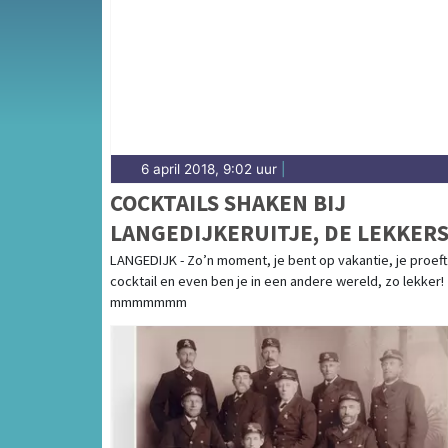
complete uitgaansaanbod op denheldersdagb
6 april 2018, 9:02 uur
|
COCKTAILS SHAKEN BIJ
LANGEDIJKERUITJE, DE LEKKER
EN LEUKSTE WORKSHOPS.
LANGEDIJK - Zo’n moment, je bent op vakantie, je proef
cocktail en even ben je in een andere wereld, zo lekker!
mmmmmmm