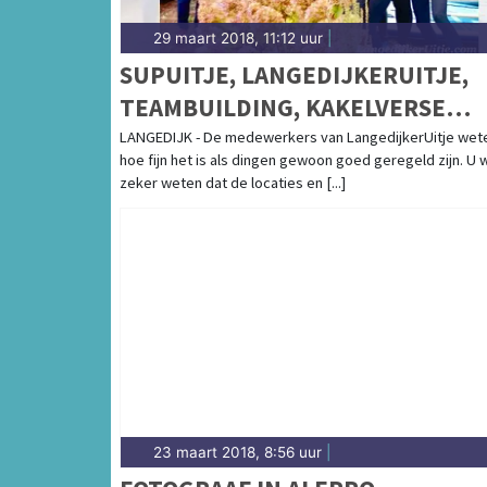
29 maart 2018, 11:12 uur
|
SUPUITJE, LANGEDIJKERUITJE,
TEAMBUILDING, KAKELVERSE
LUNCH, SMOOTHIE BIJ
LANGEDIJK - De medewerkers van LangedijkerUitje wet
hoe fijn het is als dingen gewoon goed geregeld zijn. U w
LANGEDIJKERUITJE
zeker weten dat de locaties en [...]
23 maart 2018, 8:56 uur
|