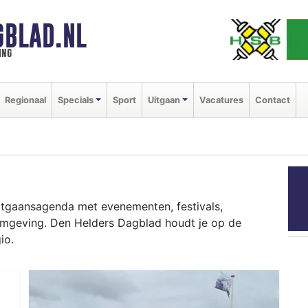
GBLAD.NL
ing
Regionaal
Specials
Sport
Uitgaan
Vacatures
Contact
uitgaansagenda met evenementen, festivals,
 omgeving. Den Helders Dagblad houdt je op de
io.
ziekfestivals en culinaire events - ontdek het