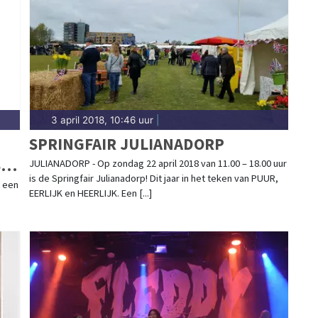
lad.nl.
3 april 2018, 10:46 uur
|
SPRINGFAIR JULIANADORP
STE
JULIANADORP - Op zondag 22 april 2018 van 11.00 – 18.00 uur
is de Springfair Julianadorp! Dit jaar in het teken van PUUR,
t een
EERLIJK en HEERLIJK. Een [...]