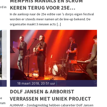
MEMPHIS MANIACS EN SCRUM
KEREN TERUG VOOR 25E
rd in
JULIANAPOP
In de aanloop naar de 25e editie van ’s dorps eigen festival
worden er steeds meer namen uit de line-up bekend. De
organisatie maakt 3 nieuwe acts [...]
18 maart 2018, 20:51 uur
|
DOLF JANSEN & ARBORIST
VERRASSEN MET UNIEK PROJECT
de
trum
ALKMAAR – Zondagmiddag hebben cabaretier Dolf Jansen