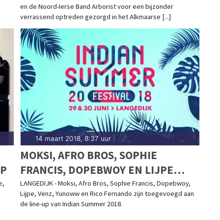
en de Noord-Ierse Band Arborist voor een bijzonder
verrassend optreden gezorgd in het Alkmaarse [...]
14 maart 2018, 8:37 uur
|
MOKSI, AFRO BROS, SOPHIE
OP
FRANCIS, DOPEBWOY EN LIJPE
NAAR INDIAN SUMMER FESTIVAL
e,
LANGEDIJK - Moksi, Afro Bros, Sophie Francis, Dopebwoy,
Lijpe, Venz, Yunoww en Rico Fernando zijn toegevoegd aan
2018
de line-up van Indian Summer 2018.