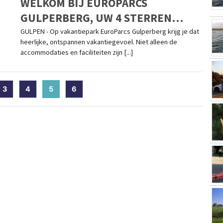
WELKOM BIJ EUROPARCS
GULPERBERG, UW 4 STERREN
VAKANTIEPARK IN HET LIMBURGSE
GULPEN - Op vakantiepark EuroParcs Gulperberg krijg je dat
heerlijke, ontspannen vakantiegevoel. Niet alleen de
HEUVELLAND
accommodaties en faciliteiten zijn [...]
3
4
5
(current)
6