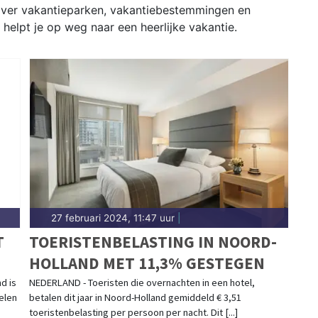
s over vakantieparken, vakantiebestemmingen en
helpt je op weg naar een heerlijke vakantie.
27 februari 2024, 11:47 uur
|
T
TOERISTENBELASTING IN NOORD-
HOLLAND MET 11,3% GESTEGEN
d is
NEDERLAND - Toeristen die overnachten in een hotel,
elen
betalen dit jaar in Noord-Holland gemiddeld € 3,51
toeristenbelasting per persoon per nacht. Dit [...]