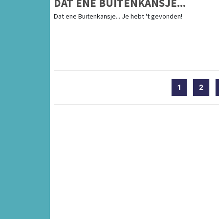
DAT ENE BUITENKANSJE...
Dat ene Buitenkansje... Je hebt 't gevonden!
1
2