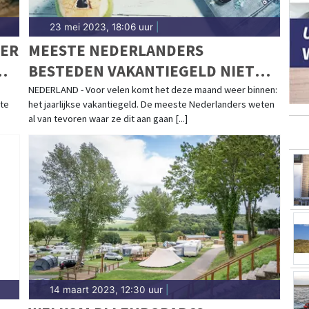
23 mei 2023, 18:06 uur
|
MER
MEESTE NEDERLANDERS
BESTEDEN VAKANTIEGELD NIET
AAN VAKANTIE
NEDERLAND - Voor velen komt het deze maand weer binnen:
 te
het jaarlijkse vakantiegeld. De meeste Nederlanders weten
al van tevoren waar ze dit aan gaan [...]
14 maart 2023, 12:30 uur
|