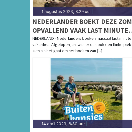
1 augustus 2023, 8:29 uur
|
NEDERLANDER BOEKT DEZE ZO
OPVALLEND VAAK LAST MINUTE
VAKANTIE
NEDERLAND - Nederlanders boeken massaal last minute
vakanties. Afgelopen juni was er dan ook een flinke piek
zien als het gaat om het boeken van [...]
14 april 2023, 8:30 uur
|