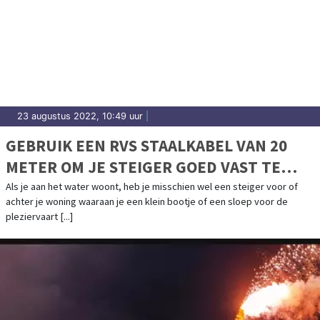
23 augustus 2022, 10:49 uur
|
GEBRUIK EEN RVS STAALKABEL VAN 20
METER OM JE STEIGER GOED VAST TE
ZETTEN
Als je aan het water woont, heb je misschien wel een steiger voor of
achter je woning waaraan je een klein bootje of een sloep voor de
pleziervaart [...]