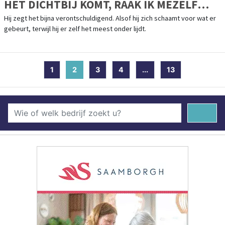
HET DICHTBIJ KOMT, RAAK IK MEZELF
KWIJT.”
Hij zegt het bijna verontschuldigend. Alsof hij zich schaamt voor wat er
gebeurt, terwijl hij er zelf het meest onder lijdt.
1
2
(current)
3
4
...
13