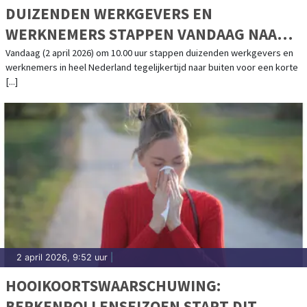
DUIZENDEN WERKGEVERS EN
WERKNEMERS STAPPEN VANDAAG NAAR
BUITEN VOOR DE GROOTSTE
Vandaag (2 april 2026) om 10.00 uur stappen duizenden werkgevers en
werknemers in heel Nederland tegelijkertijd naar buiten voor een korte
WERKWANDELING IN NEDERLAND OOIT
[...]
2 april 2026, 9:52 uur
|
HOOIKOORTSWAARSCHUWING:
BERKENPOLLENSEIZOEN START DIT