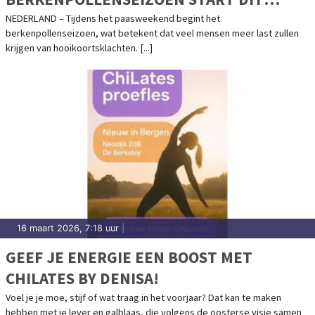
PAASWEEKEND
NEDERLAND – Tijdens het paasweekend begint het
berkenpollenseizoen, wat betekent dat veel mensen meer last zullen
krijgen van hooikoortsklachten. [...]
16 maart 2026, 7:18 uur
|
GEEF JE ENERGIE EEN BOOST MET
CHILATES BY DENISA!
Voel je je moe, stijf of wat traag in het voorjaar? Dat kan te maken
hebben met je lever en galblaas, die volgens de oosterse visie samen