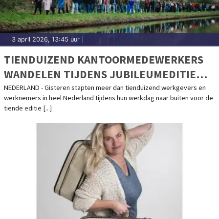
3 april 2026, 13:45 uur
|
TIENDUIZEND KANTOORMEDEWERKERS
WANDELEN TIJDENS JUBILEUMEDITIE
VAN WANDEL TIJDENS JE WERKDAG
NEDERLAND - Gisteren stapten meer dan tienduizend werkgevers en
werknemers in heel Nederland tijdens hun werkdag naar buiten voor de
tiende editie [...]